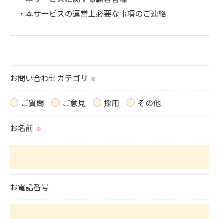
・本サービスの運営上必要な事項のご連絡
＜個人情報の提供について＞
当社ではお客様の同意を得た場合または法令に定め
られた場合を除き、
お問い合わせカテゴリ
※
取得した個人情報を第三者に提供することはいたし
ません。
ご質問
ご意見
採用
その他
お名前
＜個人情報の委託について＞
※
当社では、利用目的の達成に必要な範囲において、
個人情報を外部に委託する場合があります。
これらの委託先に対しては個人情報保護契約等の措
お電話番号
置をとり、適切な監督を行います。
＜個人情報の安全管理＞