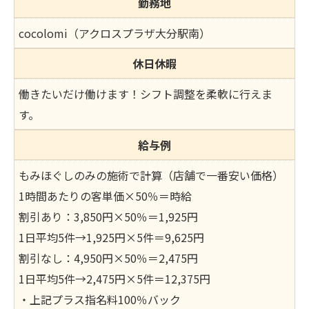
勤務地
cocolomi（アクロスプラザ大分駅南）
休日休暇
働きたいだけ働けます！シフト調整を柔軟に行えま
す。
給与例
もみほぐしのみの施術で計算（店舗で一番安い価格）
1時間あたりの客単価×50％＝時給
割引あり：3,850円×50％＝1,925円
1日平均5件→1,925円×5件＝9,625円
割引なし：4,950円×50％＝2,475円
1日平均5件→2,475円×5件＝12,375円
・上記プラス指名料100％バック