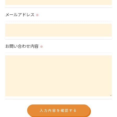
当社では、個人情報の漏洩等がなされないよう、適
メールアドレス
切に安全管理対策を実施します。
※
＜個人情報を与えなかった場合に生じる結果＞
必要な情報を頂けない場合は、それに対応した当社
お問い合わせ内容
のサービスをご提供できない場合がございますので
※
予めご了承ください。
＜個人情報の開示･訂正・削除･利用停止の手続につ
いて＞
当社では、お客様の個人情報の開示･訂正･削除・利
用停止の手続を定めさせて頂いております。
ご本人である事を確認のうえ、対応させて頂きま
す。