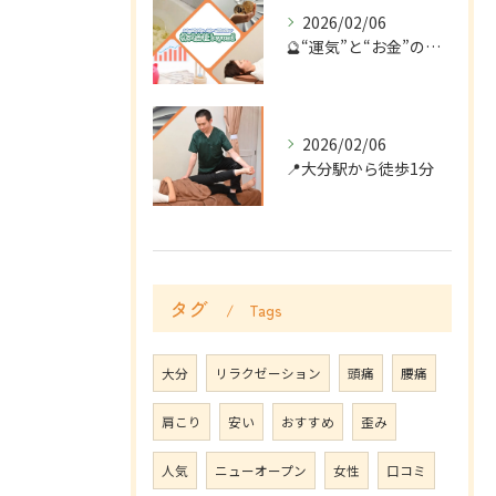
2026/02/06
🔮“運気”と“お金”の流れ、整ってますか？
2026/02/06
📍大分駅から徒歩1分
タグ
Tags
大分
リラクゼーション
頭痛
腰痛
肩こり
安い
おすすめ
歪み
人気
ニューオープン
女性
口コミ